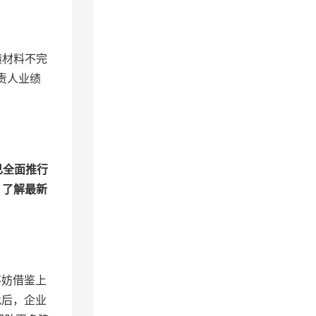
绩材料不完
责人业绩
已全面推行
，了解最新
不妨借鉴上
批后，企业