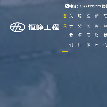
电话：15221391773 
首
关
服
案
新
页
于
务
例
闻
我
项
展
资
们
目
示
讯