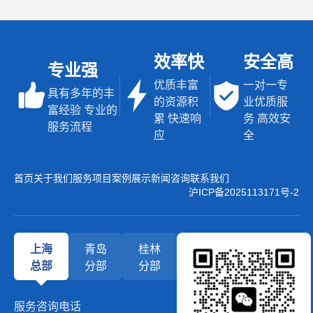
效率快
安全高
专业强
优质丰富
一对一专
具有多年的丰
的资源积
业优质服
富经验 专业的
累 快速响
务 高效安
服务流程
应
全
首页
关于我们
服务项目
案例展示
新闻咨询
联系我们
沪ICP备2025113171号-2
上海
青岛
桂林
总部
分部
分部
服务咨询电话