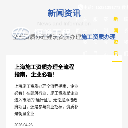
恒守匠心 · 峥筑资质
电话：15221391773 
新闻资讯
首
关
服
案
新
News and Information
页
于
务
例
闻
全部
资质办理
建筑资质办理
施工资质办理
我
项
展
资
们
目
示
讯
上海施工资质办理全流程
指南，企业必看！
上海施工资质办理全流程指南，企业
必看！在建筑行业，施工资质是企业
进入市场的“通行证”。无论是承接政
府项目，还是参与商业招标，资质都
是衡量企业...
2026-04-26