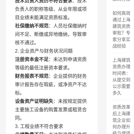
技术负责人资历不符合要求
：技术
负责人的职称等级、从业年限或项
如何高效
目业绩未能满足资质标准。
通过上海
社保缴纳不规范
：人员社保缴纳时
建筑资质
审批？专
间不足、断缴或异地缴纳，导致审
家分享实
核不通过。
战经验
2. 企业资产与财务状况问题
注册资本金不足
：未达到申请资质
上海建筑
资质办理
等级的最低注册资本要求。
时间表：
财务报表不规范
：企业提供的财务
从提交到
审计报告存在瑕疵，或净资产不达
公示需要
标。
多久
设备资产证明缺失
：未按规定提供
资质改革
主要施工设备的购置发票或租赁合
后上海建
同。
筑企业如
3. 工程业绩不符合要求
何办理升
级与增项