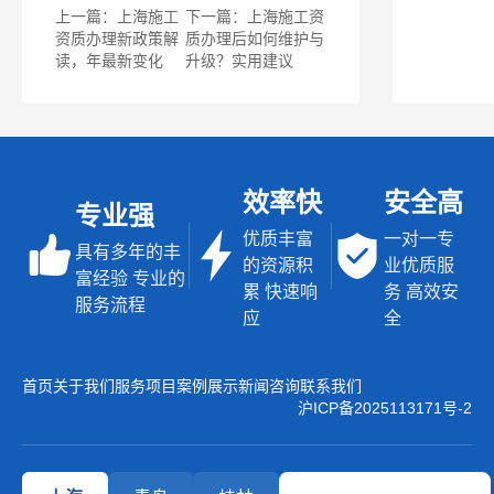
上一篇：上海施工
下一篇：上海施工资
资质办理新政策解
质办理后如何维护与
读，年最新变化
升级？实用建议
效率快
安全高
专业强
优质丰富
一对一专
具有多年的丰
的资源积
业优质服
富经验 专业的
累 快速响
务 高效安
服务流程
应
全
首页
关于我们
服务项目
案例展示
新闻咨询
联系我们
沪ICP备2025113171号-2