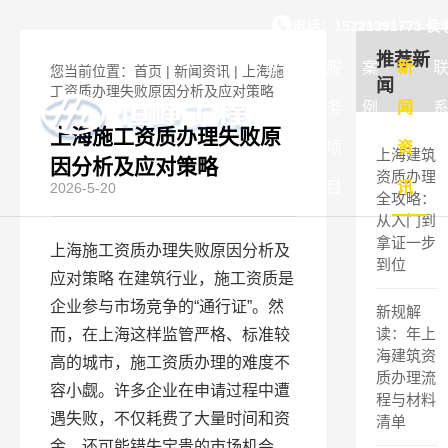
上海施工资质办理失败原
电话：15221391773 
推荐新
首
关
服
案
新
您当前位置：
首页
|
新闻资讯
|
上海施
闻
工资质办理失败原因分析及应对策略
页
于
务
例
闻
上海施工资质办理失败原
我
项
展
资
上海建筑
因分析及应对策略
资质办理
们
目
示
讯
2026-5-20
全攻略：
从入门到
拿证一步
上海施工资质办理失败原因分析及
到位
应对策略 在建筑行业，施工资质是
企业参与市场竞争的“通行证”。然
新规解
读：年上
而，在上海这样监管严格、标准较
海建筑资
高的城市，施工资质办理的难度不
质办理流
容小觑。许多企业在申请过程中遭
程与材料
遇失败，不仅耗费了大量时间和资
清单
金，还可能错失宝贵的市场机会。