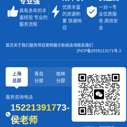
专业强
优质丰富
一对一专
具有多年的丰
的资源积
业优质服
富经验 专业的
累 快速响
务 高效安
服务流程
应
全
首页
关于我们
服务项目
案例展示
新闻咨询
联系我们
沪ICP备2025113171号-2
上海
青岛
桂林
总部
分部
分部
服务咨询电话
15221391773-
侯老师