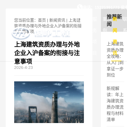
上海建筑资质办理与外地
电话：15221391773 
推荐新
首
关
服
案
新
您当前位置：
首页
|
新闻资讯
|
上海建
闻
筑资质办理与外地企业入沪备案的衔接
页
于
务
例
闻
与注意事项
我
项
展
资
上海建筑资质办理与外地
上海建筑
资质办理
企业入沪备案的衔接与注
们
目
示
讯
全攻略：
意事项
从入门到
2026-4-23
拿证一步
到位
新规解
读：年上
海建筑资
质办理流
程与材料
清单