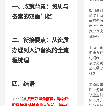
一、政策背景：资质与
如何高效
备案的双重门槛
通过上海
建筑资质
审批？专
家分享实
战经验
二、衔接要点：从资质
上海建筑
办理到入沪备案的全流
资质办理
时间表：
程梳理
从提交到
公示需要
多久
四、结语
资质改革
后上海建
筑企业如
企业资质
资质办理是前提，等级匹
何办理升
配是关键 外地企业入沪前，首先应
级与增项