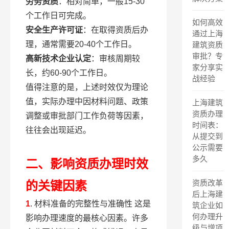
劳务资质
：相对简单，一般15-30
个工作日可完成。
如何高效
安全生产许可证
：在取得资质后办
通过上海
理，通常需要20-40个工作日。
建筑资质
审批？专
高新技术企业认定
：审核周期较
家分享实
长，约60-90个工作日。
战经验
值得注意的是，上述时效仅为理论
值，实际办理中因材料问题、政策
上海建筑
资质办理
调整或审批部门工作负荷等因素，
时间表：
往往会出现延迟。
从提交到
公示需要
多久
二、影响资质办理时效
资质改革
的关键因素
后上海建
1
. 材料准备的完整性与准确性 这是
筑企业如
何办理升
影响办理速度的最核心因素。许多
级与增项