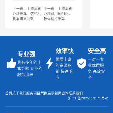
上一篇：上海资质
下一篇：上海资质
办理推荐：这些机
办理费用透明化，
构靠谱又高效
教你精打细算
效率快
安全高
专业强
优质丰富
一对一专
具有多年的丰
的资源积
业优质服
富经验 专业的
累 快速响
务 高效安
服务流程
应
全
首页
关于我们
服务项目
案例展示
新闻咨询
联系我们
沪ICP备2025113171号-2