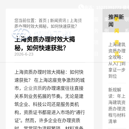
上海资质办理时效大揭秘
电话：15221391773 
推荐新
首
关
服
案
新
您当前位置：
首页
|
新闻资讯
|
上海资
闻
质办理时效大揭秘，如何快速获批？
页
于
务
例
闻
上海资质办理时效大揭
我
项
展
资
上海建筑
秘，如何快速获批？
资质办理
们
目
示
讯
2026-6-23
全攻略：
从入门到
拿证一步
上海资质办理时效大揭秘：如何快
到位
速获批？ 在上海这座竞争激烈的城
市，
企业资质
的办理速度往往直接
新规解
读：年上
关系到业务拓展的节奏。无论是建
海建筑资
筑企业、科技公司还是服务类机
质办理流
构，资质证书都是进入市场的“通行
程与材料
证”。然而，许多企业在办理资质
清单
时，常常因为流程繁琐、材料准备